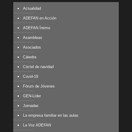
Actualidad
ADEFAN en Acción
ADEFAN Íntimo
Asambleas
Asociados
Cátedra
Cóctel de navidad
Covid-19
Fórum de Jóvenes
GEN-Líder
Jornadas
La empresa familiar en las aulas
La Voz ADEFAN