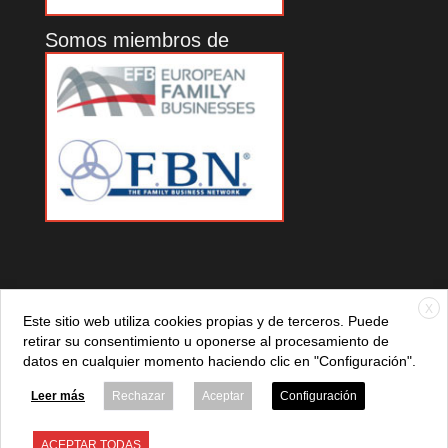
Somos miembros de
X
Este sitio web utiliza cookies propias y de terceros. Puede
retirar su consentimiento u oponerse al procesamiento de
datos en cualquier momento haciendo clic en "Configuración".
© 2021 ADEFAN. Todos los derechos reservados. 621 236
881 |
Política de privacidad
|
Aviso legal
|
Política de cookies
Leer más
Rechazar
Aceptar
Configuración
ACEPTAR TODAS