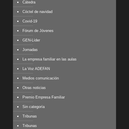
Cátedra
Cóctel de navidad
Covid-19
Fórum de Jóvenes
GEN-Líder
Jornadas
La empresa familiar en las aulas
La Voz ADEFAN
Medios comunicación
Otras noticias
Premio Empresa Familiar
Sin categoría
Tribunas
Tribunas