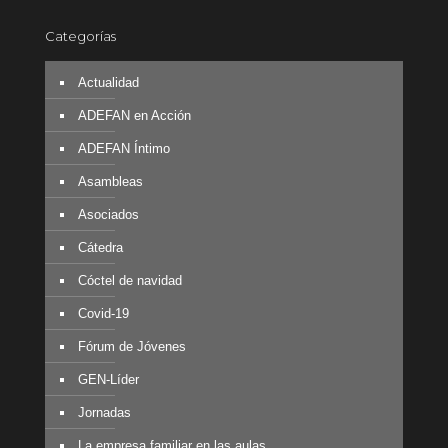
Categorías
Actualidad
ADEFAN en Acción
ADEFAN Íntimo
Asambleas
Asociados
Cátedra
Cóctel de navidad
Covid-19
Fórum de Jóvenes
GEN-Líder
Jornadas
La empresa familiar en las aulas