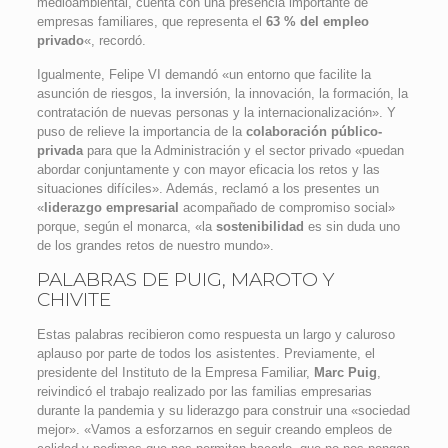
medioambiental, cuenta con una presencia importante de
empresas familiares, que representa el
63 % del empleo
privado
«, recordó.
Igualmente, Felipe VI demandó «un entorno que facilite la
asunción de riesgos, la inversión, la innovación, la formación, la
contratación de nuevas personas y la internacionalización». Y
puso de relieve la importancia de la
colaboración público-
privada
para que la Administración y el sector privado «puedan
abordar conjuntamente y con mayor eficacia los retos y las
situaciones difíciles». Además, reclamó a los presentes un
«
liderazgo empresarial
acompañado de compromiso social»
porque, según el monarca, «la
sostenibilidad
es sin duda uno
de los grandes retos de nuestro mundo».
PALABRAS DE PUIG, MAROTO Y
CHIVITE
Estas palabras recibieron como respuesta un largo y caluroso
aplauso por parte de todos los asistentes. Previamente, el
presidente del Instituto de la Empresa Familiar,
Marc Puig
,
reivindicó el trabajo realizado por las familias empresarias
durante la pandemia y su liderazgo para construir una «sociedad
mejor». «Vamos a esforzarnos en seguir creando empleos de