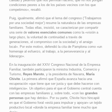
calidad y pedimos que nos permitan hacerlo, que no nos pongan
condiciones peores a los de los países vecinos con los que
competimos», resaltó.
Puig, igualmente, afirmó que el lema del congreso (‘Trabajamos
por una sociedad mejor’) resume la naturaleza de las empresas
familiares. Todas ellas, insistió, se caracterizan por compartir
una serie de
valores esenciales comunes
como la «visión a
largo plazo, la voluntad de continuidad a través de
generaciones, el compromiso con la sociedad y el arraigo
local». Por este motivo, defendió la cita de Pamplona como «un
homenaje al esfuerzo, al trabajo, a la perseverancia y al
liderazgo».
En la inauguración del XXIV Congreso Nacional de la Empresa
Familiar, también participaron la ministra Industria, Comercio y
Turismo,
Reyes Maroto
, y la presidenta de Navarra,
María
Chivite
. La primera afirmó que España avanza hacia una
recuperación «que tiene que ser justa y que debe hacerse con
inteligencia». Un objetivo para el que el Gobierno central cuenta
con las empresas familiares y, sobre todo, «con las
grandes
personas
que hay detrás». Por su parte, Chivite hizo hincapié
en que el Gobierno foral «está para impulsar y apoyar» un tejido
productivo local «donde la empresa familiar tiene mucho que