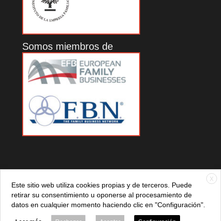
Somos miembros de
X
Este sitio web utiliza cookies propias y de terceros. Puede
retirar su consentimiento u oponerse al procesamiento de
datos en cualquier momento haciendo clic en "Configuración".
© 2021 ADEFAN. Todos los derechos reservados. 621 236
881 |
Política de privacidad
|
Aviso legal
|
Política de cookies