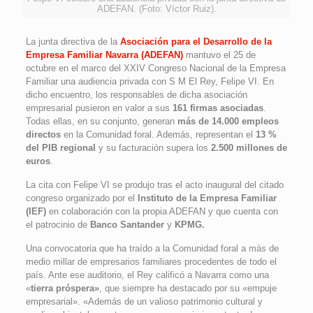
ADEFAN. (Foto: Víctor Ruiz).
La junta directiva de la
Asociación para el Desarrollo de la
Empresa Familiar Navarra (ADEFAN)
mantuvo el 25 de
octubre en el marco del XXIV Congreso Nacional de la Empresa
Familiar una audiencia privada con S M El Rey, Felipe VI. En
dicho encuentro, los responsables de dicha asociación
empresarial pusieron en valor a sus
161 firmas asociadas
.
Todas ellas, en su conjunto, generan
más de 14.000 empleos
directos
en la Comunidad foral. Además, representan el
13 %
del PIB regional
y su facturación supera los
2.500 millones de
euros
.
La cita con Felipe VI se produjo tras el acto inaugural del citado
congreso organizado por el
Instituto de la Empresa Familiar
(IEF)
en colaboración con la propia ADEFAN y que cuenta con
el patrocinio de
Banco Santander
y
KPMG.
Una convocatoria que ha traído a la Comunidad foral a más de
medio millar de empresarios familiares procedentes de todo el
país. Ante ese auditorio, el Rey calificó a Navarra como una
«
tierra próspera»
, que siempre ha destacado por su «empuje
empresarial». «Además de un valioso patrimonio cultural y