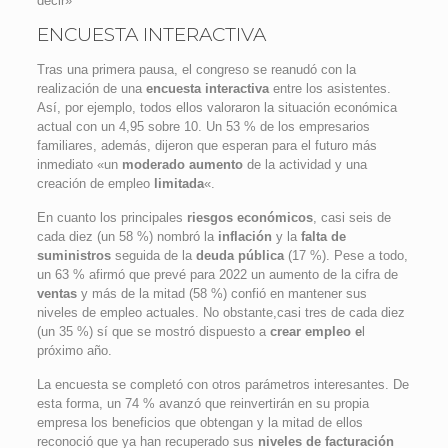
decir»
ENCUESTA INTERACTIVA
Tras una primera pausa, el congreso se reanudó con la
realización de una
encuesta interactiva
entre los asistentes.
Así, por ejemplo, todos ellos valoraron la situación económica
actual con un 4,95 sobre 10. Un 53 % de los empresarios
familiares, además, dijeron que esperan para el futuro más
inmediato «un
moderado aumento
de la actividad y una
creación de empleo
limitada
«.
En cuanto los principales
riesgos económicos
, casi seis de
cada diez (un 58 %) nombró la
inflación
y la
falta de
suministros
seguida de la
deuda pública
(17 %). Pese a todo,
un 63 % afirmó que prevé para 2022 un aumento de la cifra de
ventas
y más de la mitad (58 %) confió en mantener sus
niveles de empleo actuales. No obstante,casi tres de cada diez
(un 35 %) sí que se mostró dispuesto a
crear empleo e
l
próximo año.
La encuesta se completó con otros parámetros interesantes. De
esta forma, un 74 % avanzó que reinvertirán en su propia
empresa los beneficios que obtengan y la mitad de ellos
reconoció que ya han recuperado sus
niveles de facturación