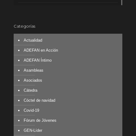
Categorías
Actualidad
ADEFAN en Acción
ADEFAN Íntimo
Asambleas
Asociados
Cátedra
Cóctel de navidad
Covid-19
Fórum de Jóvenes
GEN-Líder