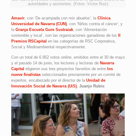
autoridades y asistentes. (Fotos: Víctor Ruiz)
Amavir
, con ‘De acampada con mis abuelos’; la
Clínica
Universidad de Navarra (CUN)
, con ‘Niños contra el cáncer’; y
la
Granja Escuela
Gure Sustraiak
, con ‘Alimentación
sostenible y local’, son las organizaciones ganadoras de los
II
Premios RSCapital
en las categorías de RSC Corporativa,
Social y Medioambiental respectivamente.
Con un total de 6.952 votos
online
, emitidos entre el 30 de mayo
y el pasado 14 de junio, los lectores y lectoras de
Navarra
Capital
eligieron sus tres proyectos favoritos de entre
los
nueve finalistas
seleccionados previamente por un comité de
expertos, encabezado por el director de la
Unidad de
Innovación Social de Navarra (UiS)
,
Juanjo Rubio
.