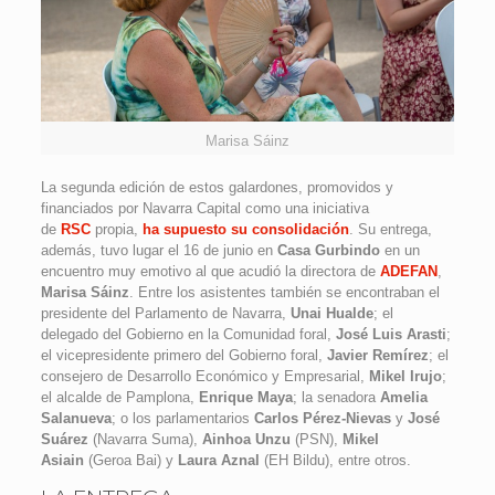
Marisa Sáinz
La segunda edición de estos galardones, promovidos y
financiados por Navarra Capital como una iniciativa
de
RSC
propia,
ha supuesto su consolidación
. Su entrega,
además, tuvo lugar el 16 de junio en
Casa Gurbindo
en un
encuentro muy emotivo al que acudió la directora de
ADEFAN
,
Marisa Sáinz
. Entre los asistentes también se encontraban el
presidente del Parlamento de Navarra,
Unai Hualde
; el
delegado del Gobierno en la Comunidad foral,
José Luis Arasti
;
el vicepresidente primero del Gobierno foral,
Javier Remírez
; el
consejero de Desarrollo Económico y Empresarial,
Mikel Irujo
;
el alcalde de Pamplona,
Enrique Maya
; la senadora
Amelia
Salanueva
; o los parlamentarios
Carlos Pérez-Nievas
y
José
Suárez
(Navarra Suma),
Ainhoa Unzu
(PSN),
Mikel
Asiain
(Geroa Bai) y
Laura Aznal
(EH Bildu), entre otros.