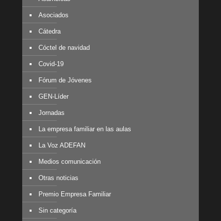
Asociados
Cátedra
Cóctel de navidad
Covid-19
Fórum de Jóvenes
GEN-Líder
Jornadas
La empresa familiar en las aulas
La Voz ADEFAN
Medios comunicación
Otras noticias
Premio Empresa Familiar
Sin categoría