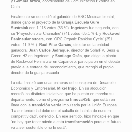
y
Gemma Artica
, coordinadora de Comunicación Externa en
Cinfa.
Finalmente se concedió el galardón de RSC Medioambiental,
donde ganó el proyecto de la
Granja Escuela Gure
Sustraiak
con 1.118 votos (53 %).
Ingeteam
fue segunda, con
su ‘Proyecto solar Chamalire’ (741 votos -35,1 %-), y
Rockwool
Peninsular
tercera, con ‘ORC Organic Rankine Cycle’ (251
votos -11,9 %-).
Raúl Pilar Garcés
, director de la entidad
ganadora;
Juan Carlos Jadraque
, director de SolarPV, Bess &
Green H2 en Ingeteam; y
Santiago Osés
, que dirige la planta
de Rockwool Peninsular en Caparroso, participaron en el debate
previo a la entrega del reconocimiento, que recogió el propio
director de la granja escuela.
La cita finalizó con unas palabras del consejero de Desarrollo
Económico y Empresarial,
Mikel Irujo
. En su alocución,
recordó las distintas iniciativas que ha puesto en marcha su
departamento, como el
programa InnovaRSE
, que están en
línea con la
transición verde
impulsada por la Unión Europea.
“La sostenibilidad debe ser el caballo de batalla de nuestra
competitividad”, defendió. En ese sentido, hizo hincapié en que
“no hay que tener miedo a esta
transformación
porque el futuro
va a ser sostenible o no lo será”.