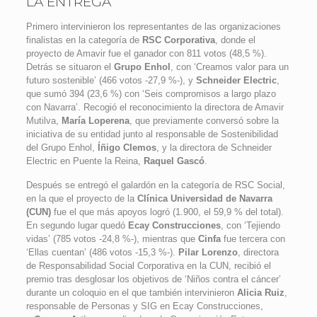
LA ENTREGA
Primero intervinieron los representantes de las organizaciones
finalistas en la categoría de
RSC Corporativa
, donde el
proyecto de Amavir fue el ganador con 811 votos (48,5 %).
Detrás se situaron el
Grupo Enhol
, con ‘Creamos valor para un
futuro sostenible’ (466 votos -27,9 %-), y
Schneider Electric
,
que sumó 394 (23,6 %) con ‘Seis compromisos a largo plazo
con Navarra’. Recogió el reconocimiento la directora de Amavir
Mutilva,
María Loperena
, que previamente conversó sobre la
iniciativa de su entidad junto al responsable de Sostenibilidad
del Grupo Enhol,
Íñigo Clemos
, y la directora de Schneider
Electric en Puente la Reina,
Raquel Gascó
.
Después se entregó el galardón en la categoría de RSC Social,
en la que el proyecto de la
Clínica Universidad de Navarra
(CUN)
fue el que más apoyos logró (1.900, el 59,9 % del total).
En segundo lugar quedó
Ecay Construcciones
, con ‘Tejiendo
vidas’ (785 votos -24,8 %-), mientras que
Cinfa
fue tercera con
‘Ellas cuentan’ (486 votos -15,3 %-).
Pilar Lorenzo
, directora
de Responsabilidad Social Corporativa en la CUN, recibió el
premio tras desglosar los objetivos de ‘Niños contra el cáncer’
durante un coloquio en el que también intervinieron
Alicia Ruiz
,
responsable de Personas y SIG en Ecay Construcciones,