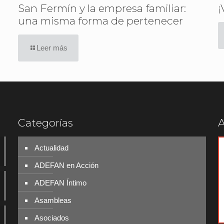
San Fermín y la empresa familiar:
¡
una misma forma de pertenecer
Leer más
Categorías
A
Actualidad
ADEFAN en Acción
ADEFAN Íntimo
Asambleas
Asociados