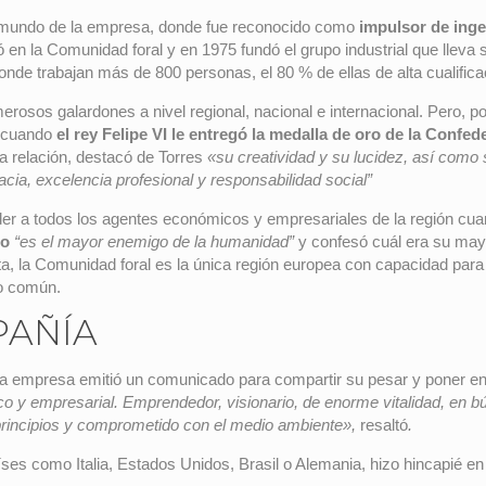
l mundo de la empresa, donde fue reconocido como
impulsor de inge
 en la Comunidad foral y en 1975 fundó el grupo industrial que lleva 
de trabajan más de 800 personas, el 80 % de ellas de alta cualificació
merosos galardones a nivel regional, nacional e internacional. Pero
, cuando
el rey Felipe VI le entregó la medalla de oro de la Conf
a relación, destacó de Torres
«su creatividad y su lucidez, así como
cia, excelencia profesional y responsabilidad social”
r a todos los agentes económicos y empresariales de la región cuand
co
“es el mayor enemigo de la humanidad”
y confesó cuál era su mayo
ta, la Comunidad foral es la única región europea con capacidad para
vo común.
PAÑÍA
, la empresa emitió un comunicado para compartir su pesar y poner en v
ógico y empresarial. Emprendedor, visionario, de enorme vitalidad, e
 principios y comprometido con el medio ambiente»,
resaltó
.
ses como Italia, Estados Unidos, Brasil o Alemania, hizo hincapié e