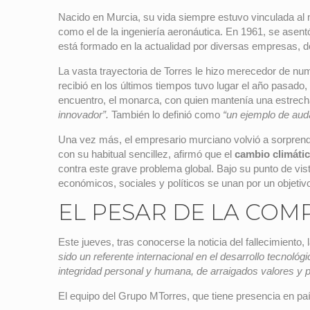
Nacido en Murcia, su vida siempre estuvo vinculada a
como el de la ingeniería aeronáutica. En 1961, se asentó
está formado en la actualidad por diversas empresas, don
La vasta trayectoria de Torres le hizo merecedor de nu
recibió en los últimos tiempos tuvo lugar el año pasado
encuentro, el monarca, con quien mantenía una estrech
innovador”.
También lo definió como
“un ejemplo de auda
Una vez más, el empresario murciano volvió a sorprende
con su habitual sencillez, afirmó que el
cambio climáti
contra este grave problema global. Bajo su punto de vis
económicos, sociales y políticos se unan por un objeti
EL PESAR DE LA COM
Este jueves, tras conocerse la noticia del fallecimiento
sido un referente internacional en el desarrollo tecnol
integridad personal y humana, de arraigados valores y
El equipo del Grupo MTorres, que tiene presencia en paí