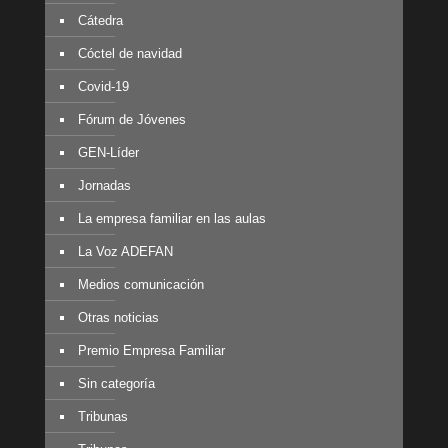
Cátedra
Cóctel de navidad
Covid-19
Fórum de Jóvenes
GEN-Líder
Jornadas
La empresa familiar en las aulas
La Voz ADEFAN
Medios comunicación
Otras noticias
Premio Empresa Familiar
Sin categoría
Tribunas