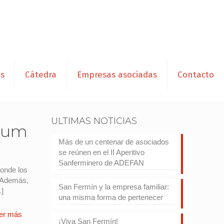
es
Cátedra
Empresas asociadas
Contacto
ULTIMAS NOTICIAS
órum
Más de un centenar de asociados
se reúnen en el II Aperitivo
Sanferminero de ADEFAN
donde los
. Además,
San Fermín y la empresa familiar:
]
una misma forma de pertenecer
er más
¡Viva San Fermín!