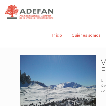
Inicio
Quiénes somos
V
F
Un 
jóv
con