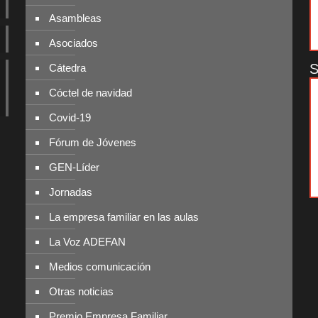
Asambleas
Asociados
S
Cátedra
Cóctel de navidad
Covid-19
Fórum de Jóvenes
GEN-Líder
Jornadas
La empresa familiar en las aulas
La Voz ADEFAN
Medios comunicación
Otras noticias
Premio Empresa Familiar