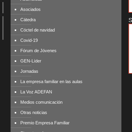
Asociados
S
Cátedra
Cóctel de navidad
Covid-19
Fórum de Jóvenes
GEN-Líder
Jornadas
La empresa familiar en las aulas
La Voz ADEFAN
Medios comunicación
Otras noticias
Premio Empresa Familiar