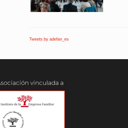
Tweets by adefan_es
sociación vinculada a