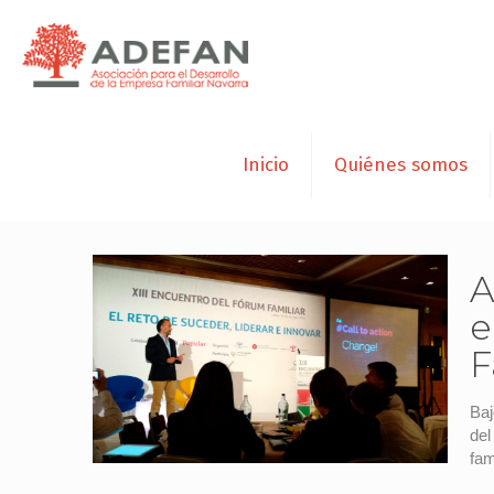
Inicio
Quiénes somos
A
e
F
Baj
del
fam