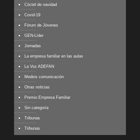
Cóctel de navidad
Covid-19
Fórum de Jóvenes
GEN-Líder
Jornadas
La empresa familiar en las aulas
La Voz ADEFAN
Medios comunicación
Otras noticias
Premio Empresa Familiar
Sin categoría
Tribunas
Tribunas