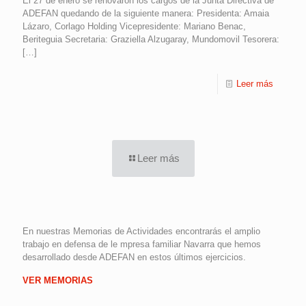
El 27 de enero se renovaron los cargos de la Junta Directiva de
ADEFAN quedando de la siguiente manera: Presidenta: Amaia
Lázaro, Corlago Holding Vicepresidente: Mariano Benac,
Beriteguia Secretaria: Graziella Alzugaray, Mundomovil Tesorera:
[…]
Leer más
Leer más
En nuestras Memorias de Actividades encontrarás el amplio
trabajo en defensa de le mpresa familiar Navarra que hemos
desarrollado desde ADEFAN en estos últimos ejercicios.
VER MEMORIAS