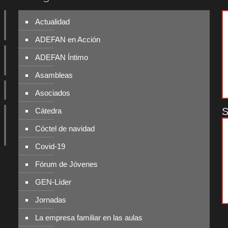
Actualidad
ADEFAN en Acción
ADEFAN Íntimo
Asambleas
Asociados
S
Cátedra
Cóctel de navidad
Covid-19
Fórum de Jóvenes
GEN-Líder
Jornadas
La empresa familiar en las aulas