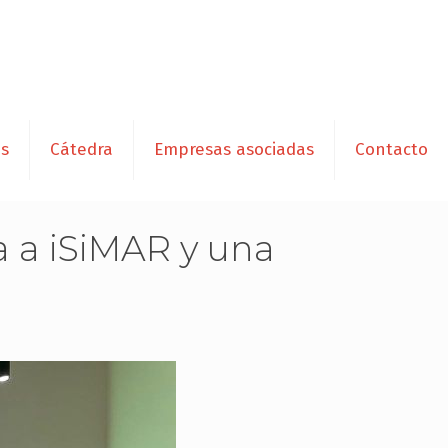
es
Cátedra
Empresas asociadas
Contacto
a a iSiMAR y una