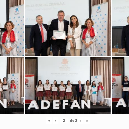
«
‹
de
2
›
»