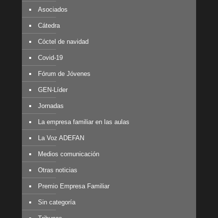
Asociados
Cátedra
Cóctel de navidad
Covid-19
Fórum de Jóvenes
GEN-Líder
Jornadas
La empresa familiar en las aulas
La Voz ADEFAN
Medios comunicación
Otras noticias
Premio Empresa Familiar
Sin categoría