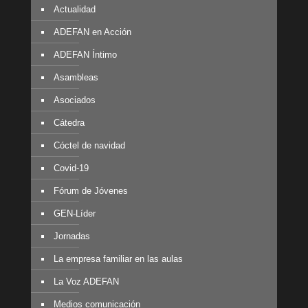
Actualidad
ADEFAN en Acción
ADEFAN Íntimo
Asambleas
Asociados
Cátedra
Cóctel de navidad
Covid-19
Fórum de Jóvenes
GEN-Líder
Jornadas
La empresa familiar en las aulas
La Voz ADEFAN
Medios comunicación