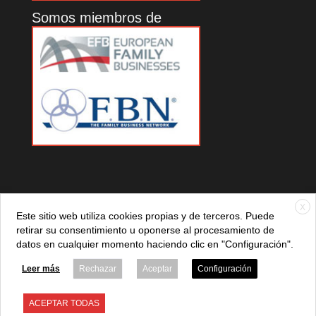
Somos miembros de
X
Este sitio web utiliza cookies propias y de terceros. Puede
retirar su consentimiento u oponerse al procesamiento de
datos en cualquier momento haciendo clic en "Configuración".
© 2021 ADEFAN. Todos los derechos reservados. 621 236
881 |
Política de privacidad
|
Aviso legal
|
Política de cookies
Leer más
Rechazar
Aceptar
Configuración
ACEPTAR TODAS