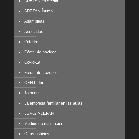
ADEFAN en Acción
ADEFAN Íntimo
Asambleas
Asociados
Cátedra
Cóctel de navidad
Covid-19
Fórum de Jóvenes
GEN-Líder
Jornadas
La empresa familiar en las aulas
La Voz ADEFAN
Medios comunicación
Otras noticias