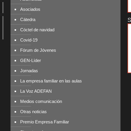
Asociados
S
Cátedra
Cóctel de navidad
Covid-19
Fórum de Jóvenes
GEN-Líder
Jornadas
La empresa familiar en las aulas
La Voz ADEFAN
Medios comunicación
Otras noticias
Premio Empresa Familiar