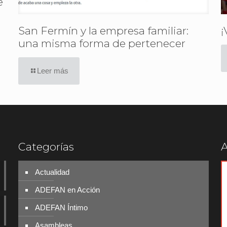
e
San Fermín y la empresa familiar:
¡
una misma forma de pertenecer
Leer más
Categorías
A
Actualidad
ADEFAN en Acción
ADEFAN Íntimo
Asambleas